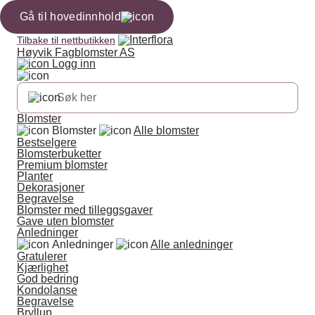
Gå til hovedinnhold
Tilbake til nettbutikken
Høyvik Fagblomster AS
Logg inn
Blomster
Blomster
Alle blomster
Bestselgere
Blomsterbuketter
Premium blomster
Planter
Dekorasjoner
Begravelse
Blomster med tilleggsgaver
Gave uten blomster
Anledninger
Anledninger
Alle anledninger
Gratulerer
Kjærlighet
God bedring
Kondolanse
Begravelse
Bryllup