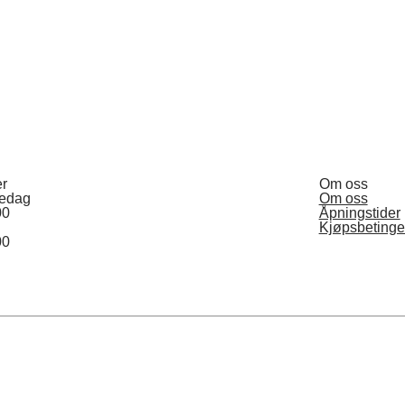
er
Om oss
redag
Om oss
00
Åpningstider
Kjøpsbetinge
00