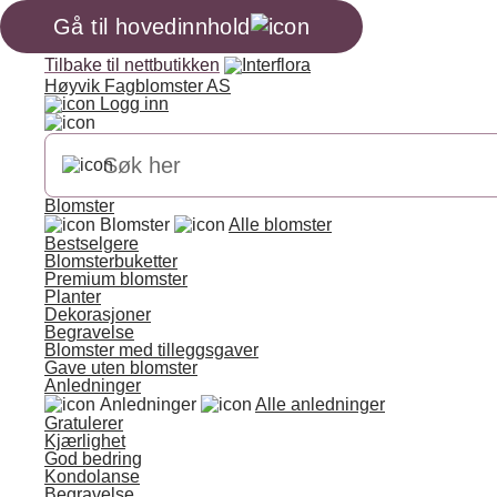
Gå til hovedinnhold
Tilbake til nettbutikken
Høyvik Fagblomster AS
Logg inn
Blomster
Blomster
Alle blomster
Bestselgere
Blomsterbuketter
Premium blomster
Planter
Dekorasjoner
Begravelse
Blomster med tilleggsgaver
Gave uten blomster
Anledninger
Anledninger
Alle anledninger
Gratulerer
Kjærlighet
God bedring
Kondolanse
Begravelse