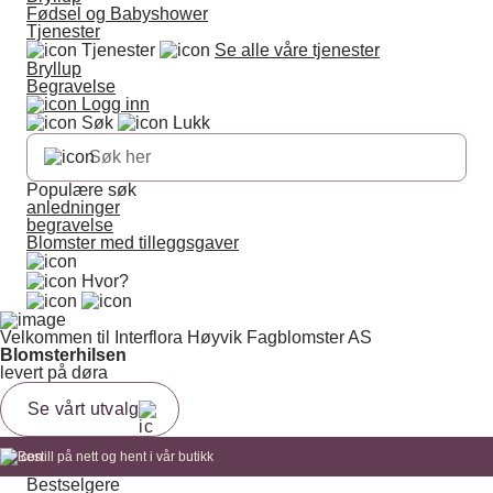
Fødsel og Babyshower
Tjenester
Tjenester
Se alle våre tjenester
Bryllup
Begravelse
Logg inn
Søk
Lukk
Populære søk
anledninger
begravelse
Blomster med tilleggsgaver
Hvor?
Velkommen til Interflora Høyvik Fagblomster AS
Blomsterhilsen
levert på døra
Se vårt utvalg
Bestill på nett og hent i vår butikk
Bestselgere