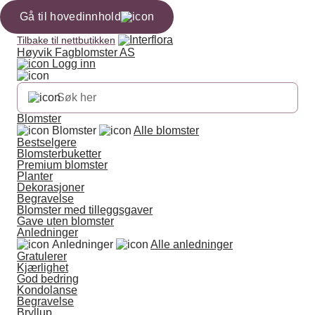
Gå til hovedinnhold
Tilbake til nettbutikken
Høyvik Fagblomster AS
Logg inn
Blomster
Blomster
Alle blomster
Bestselgere
Blomsterbuketter
Premium blomster
Planter
Dekorasjoner
Begravelse
Blomster med tilleggsgaver
Gave uten blomster
Anledninger
Anledninger
Alle anledninger
Gratulerer
Kjærlighet
God bedring
Kondolanse
Begravelse
Bryllup