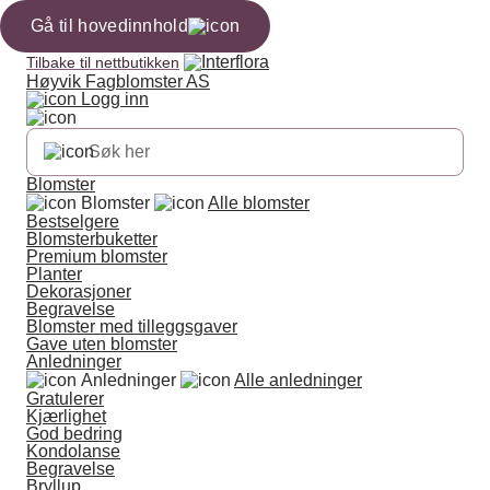
Gå til hovedinnhold
Tilbake til nettbutikken
Høyvik Fagblomster AS
Logg inn
Blomster
Blomster
Alle blomster
Bestselgere
Blomsterbuketter
Premium blomster
Planter
Dekorasjoner
Begravelse
Blomster med tilleggsgaver
Gave uten blomster
Anledninger
Anledninger
Alle anledninger
Gratulerer
Kjærlighet
God bedring
Kondolanse
Begravelse
Bryllup