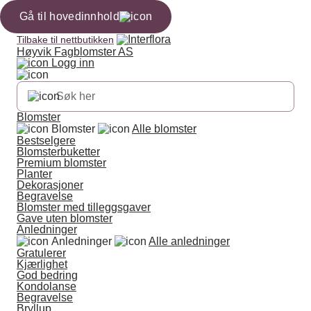
Gå til hovedinnhold
Tilbake til nettbutikken
Høyvik Fagblomster AS
Logg inn
Blomster
Blomster
Alle blomster
Bestselgere
Blomsterbuketter
Premium blomster
Planter
Dekorasjoner
Begravelse
Blomster med tilleggsgaver
Gave uten blomster
Anledninger
Anledninger
Alle anledninger
Gratulerer
Kjærlighet
God bedring
Kondolanse
Begravelse
Bryllup