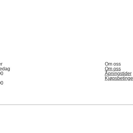
er
Om oss
redag
Om oss
00
Åpningstider
Kjøpsbetinge
00