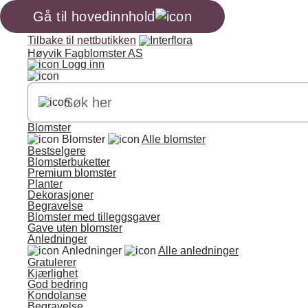
Gå til hovedinnhold
Tilbake til nettbutikken
Høyvik Fagblomster AS
Logg inn
Blomster
Blomster
Alle blomster
Bestselgere
Blomsterbuketter
Premium blomster
Planter
Dekorasjoner
Begravelse
Blomster med tilleggsgaver
Gave uten blomster
Anledninger
Anledninger
Alle anledninger
Gratulerer
Kjærlighet
God bedring
Kondolanse
Begravelse