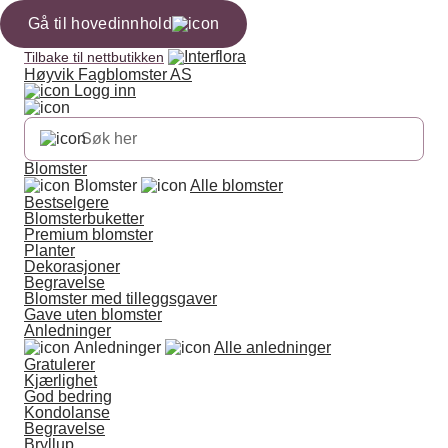
Gå til hovedinnhold
Tilbake til nettbutikken
Høyvik Fagblomster AS
Logg inn
Blomster
Blomster
Alle blomster
Bestselgere
Blomsterbuketter
Premium blomster
Planter
Dekorasjoner
Begravelse
Blomster med tilleggsgaver
Gave uten blomster
Anledninger
Anledninger
Alle anledninger
Gratulerer
Kjærlighet
God bedring
Kondolanse
Begravelse
Bryllup